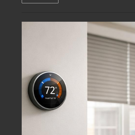
Präzision
Auf
Tempo
Trifft:
So
Verändern
Moderne
Geräte
Die
Baustelle
Von
Morgen