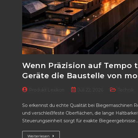
Wenn Präzision auf Tempo t
Geräte die Baustelle von m
Beitrags-
Beitrag
Beitrags-
Produkt Lexikon
Juli 22, 2026
Technik
Autor:
veröffentlicht:
Kategorie:
So erkennst du echte Qualität bei Biegemaschinen R
und verschleißfeste Oberflächen, die lange Haltbarkei
Steuerungseinheit sorgt für exakte Biegeergebnisse
Wenn
Weiterlesen