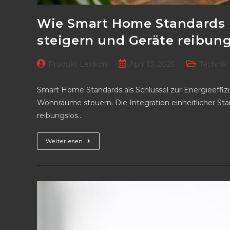
Wie Smart Home Standards I
steigern und Geräte reibung
Beitrags-
Beitrag
Beitrags-
Produkt Lexikon
April 13, 2026
Technik
Autor:
veröffentlicht:
Kategorie:
Smart Home Standards als Schlüssel zur Energieeffiz
Wohnräume steuern. Die Integration einheitlicher Sta
reibungslos…
Wie
Weiterlesen
Smart
Home
Standards
Ihre
Energieeffizienz
Messbar
Steigern
Und
Geräte
Reibungslos
Vernetzen