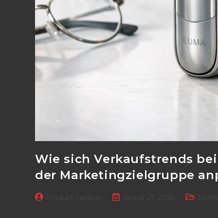
Wie sich Verkaufstrends bei
der Marketingzielgruppe an
Beitrags-
Beitrag
Beitrags-
Produkt Lexikon
Januar 27, 2026
Techn
Autor:
veröffentlicht:
Kategorie