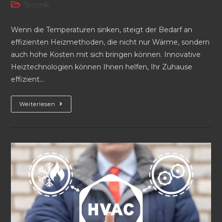
Autor:
veröffentlicht:
Beitrags-
Technik
Kategorie:
Wenn die Temperaturen sinken, steigt der Bedarf an
effizienten Heizmethoden, die nicht nur Wärme, sondern
auch hohe Kosten mit sich bringen können. Innovative
Heiztechnologien können Ihnen helfen, Ihr Zuhause
effizient…
Heizkosten
Weiterlesen
Senken:
Innovative
Technologien
Und
Ihre
Vorteile