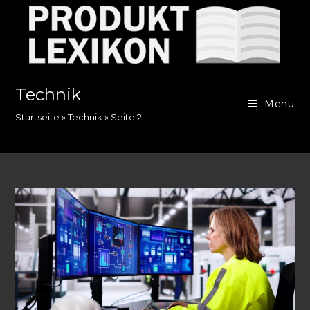
Zum
Inhalt
springen
Technik
Menü
Startseite
»
Technik
»
Seite 2