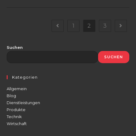
HVAC-
Systemen
In
Großgebäuden
1
2
3
Gehe zur vorherigen Seite
Gehe zu
Suchen
SUCHEN
Kategorien
Allgemein
Blog
Dienstleistungen
Produkte
Technik
Wirtschaft