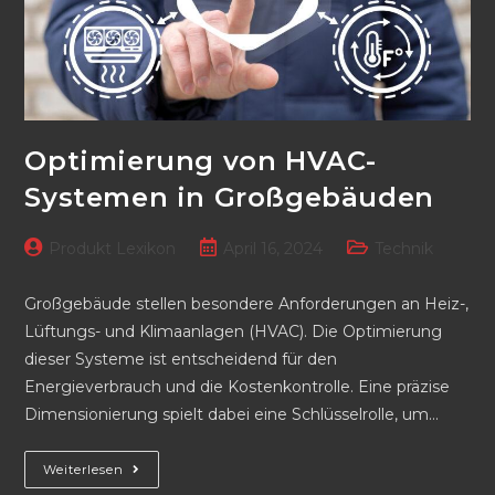
Optimierung von HVAC-
Systemen in Großgebäuden
Beitrags-
Beitrag
Beitrags-
Produkt Lexikon
April 16, 2024
Technik
Autor:
veröffentlicht:
Kategorie:
Großgebäude stellen besondere Anforderungen an Heiz-,
Lüftungs- und Klimaanlagen (HVAC). Die Optimierung
dieser Systeme ist entscheidend für den
Energieverbrauch und die Kostenkontrolle. Eine präzise
Dimensionierung spielt dabei eine Schlüsselrolle, um…
Optimierung
Weiterlesen
Von