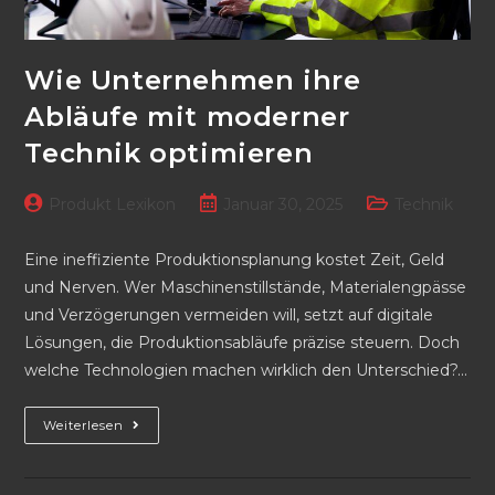
Wie Unternehmen ihre
Abläufe mit moderner
Technik optimieren
Beitrags-
Beitrag
Beitrags-
Produkt Lexikon
Januar 30, 2025
Technik
Autor:
veröffentlicht:
Kategorie:
Eine ineffiziente Produktionsplanung kostet Zeit, Geld
und Nerven. Wer Maschinenstillstände, Materialengpässe
und Verzögerungen vermeiden will, setzt auf digitale
Lösungen, die Produktionsabläufe präzise steuern. Doch
welche Technologien machen wirklich den Unterschied?…
Wie
Weiterlesen
Unternehmen
Ihre
Abläufe
Mit