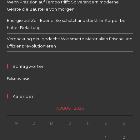
Wenn Präzision auf Tempo trifft: So verändern moderne
Geräte die Baustelle von morgen
Energie auf Zell-Ebene: So schützt und stärkt Ihr Körper bei
hoher Belastung
Verpackung neu gedacht: Wie smarte Materialien Frische und
Effizienz revolutionieren
Schlagwörter
Fotomagnete
Kalender
AUGUST 2026
M
D
M
D
F
S
S
1
2