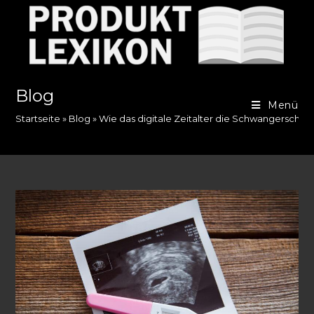
Zum
Inhalt
springen
Blog
Menü
Startseite
»
Blog
»
Wie das digitale Zeitalter die Schwangerschaf