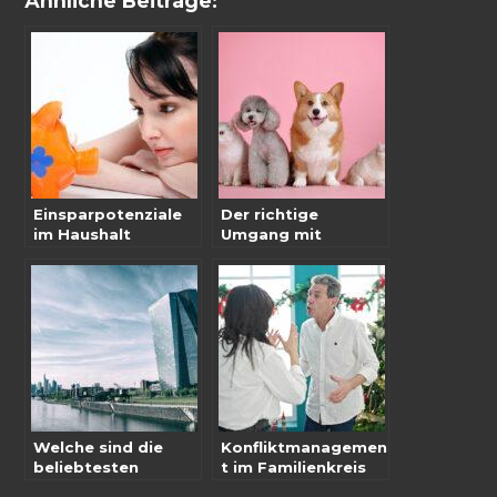
Ähnliche Beiträge:
Einsparpotenziale
Der richtige
im Haushalt
Umgang mit
sensiblen
Haustieren
Welche sind die
Konfliktmanagemen
beliebtesten
t im Familienkreis
Großstädte