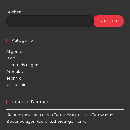
Deutschlands für
den Urlaub und
Suchen
warum
SUCHEN
Kategorien
Allgemein
Blog
Dienstleistungen
Produkte
Technik
Wirtschaft
Neueste Beiträge
Kunden gewinnen durch Farbe: Wie gezielte Farbwahl in
Bodenbelägen Kaufentscheidungen lenkt