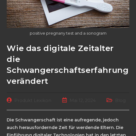
positive pregnany test and a sonogram
Wie das digitale Zeitalter
die
Schwangerschaftserfahrung
verändert
Beitrags-
Beitrag
Beitrags-
Produkt Lexikon
Mai 12, 2024
Blog
Autor:
veröffentlicht:
Kategorie:
Die Schwangerschaft ist eine aufregende, jedoch
auch herausfordernde Zeit für werdende Eltern. Die
Einführung digitaler Technologien hat in den letzten