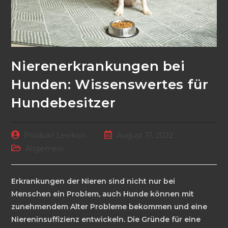
Nierenerkrankungen bei
Hunden: Wissenswertes für
Hundebesitzer
Beitrags-
Beitrag
Produkt Lexikon
August 31, 2022
Autor:
veröffentlicht:
Beitrags-
Allgemein
Kategorie:
Erkrankungen der Nieren sind nicht nur bei
Menschen ein Problem, auch Hunde können mit
zunehmendem Alter Probleme bekommen und eine
Niereninsuffizienz entwickeln. Die Gründe für eine